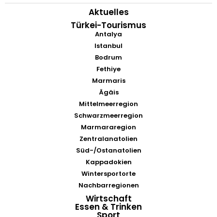
Aktuelles
Türkei-Tourismus
Antalya
Istanbul
Bodrum
Fethiye
Marmaris
Ägäis
Mittelmeerregion
Schwarzmeerregion
Marmararegion
Zentralanatolien
Süd-/Ostanatolien
Kappadokien
Wintersportorte
Nachbarregionen
Wirtschaft
Essen & Trinken
Sport