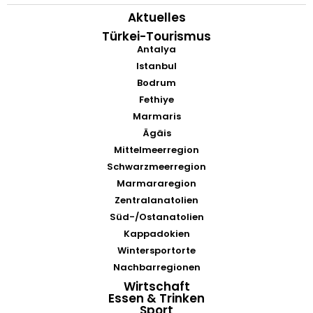
Aktuelles
Türkei-Tourismus
Antalya
Istanbul
Bodrum
Fethiye
Marmaris
Ägäis
Mittelmeerregion
Schwarzmeerregion
Marmararegion
Zentralanatolien
Süd-/Ostanatolien
Kappadokien
Wintersportorte
Nachbarregionen
Wirtschaft
Essen & Trinken
Sport