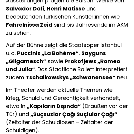
Ausstellungen prägen die Saison: Werke von
Salvador Dalí
,
Henri Matisse
und
bedeutenden türkischen Künstler:innen wie
Fahrelnissa Zeid
sind bis Jahresende im AKM
zu sehen.
Auf der Bühne zeigt die Staatsoper Istanbul
u. a.
Puccinis „La Bohème“
,
Sayguns
„Gilgamesch“
sowie
Prokofjews „Romeo
und Julia“
. Das Staatliche Ballett interpretiert
zudem
Tschaikowskys „Schwanensee“
neu.
Im Theater werden aktuelle Themen wie
Krieg, Schuld und Gerechtigkeit verhandelt,
etwa in
„Kapıların Dışında“
(Draußen vor der
Tür) und
„Suçsuzlar Çağı Suçlular Çağı“
(Zeitalter der Schuldlosen – Zeitalter der
Schuldigen).