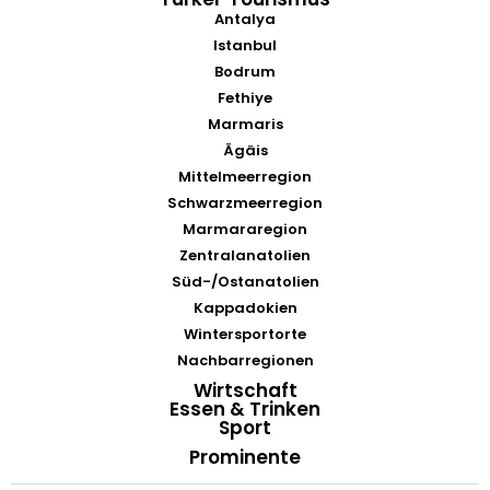
Antalya
Istanbul
Bodrum
Fethiye
Marmaris
Ägäis
Mittelmeerregion
Schwarzmeerregion
Marmararegion
Zentralanatolien
Süd-/Ostanatolien
Kappadokien
Wintersportorte
Nachbarregionen
Wirtschaft
Essen & Trinken
Sport
Prominente