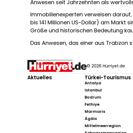
Anwesen seit Jahrzehnten als wertvolls
Immobilienexperten verweisen darauf, d
bis 141 Millionen US-Dollar) am Markt 
Größe und historischen Bedeutung kaum
Das Anwesen, das einer aus Trabzon s
© 2026 Hürriyet.de
Aktuelles
Türkei-Tourismus
Antalya
Istanbul
Bodrum
Fethiye
Marmaris
Ägäis
Mittelmeerregion
Schwarzmeerregion