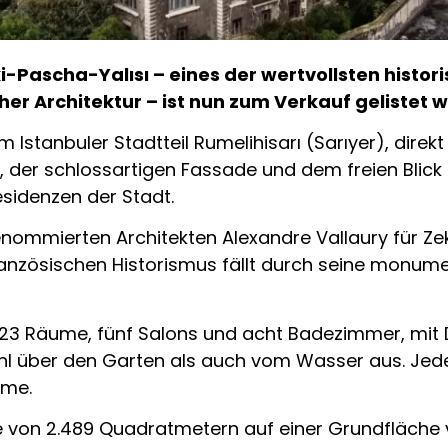
i-Pascha-Yalısı – eines der wertvollsten histo
er Architektur – ist nun zum Verkauf gelistet 
im Istanbuler Stadtteil Rumelihisarı (Sarıyer), dir
n, der schlossartigen Fassade und dem freien Bli
sidenzen der Stadt.
mierten Architekten Alexandre Vallaury für Zeki 
ranzösischen Historismus fällt durch seine monume
23 Räume, fünf Salons und acht Badezimmer, mit
hl über den Garten als auch vom Wasser aus. Jed
ume.
 von 2.489 Quadratmetern auf einer Grundfläche 