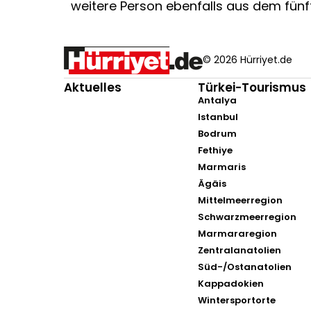
weitere Person ebenfalls aus dem fünfte
© 2026 Hürriyet.de
Aktuelles
Türkei-Tourismus
Antalya
Istanbul
Bodrum
Fethiye
Marmaris
Ägäis
Mittelmeerregion
Schwarzmeerregion
Marmararegion
Zentralanatolien
Süd-/Ostanatolien
Kappadokien
Wintersportorte