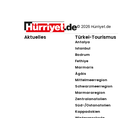
© 2026 Hürriyet.de
Aktuelles
Türkei-Tourismus
Antalya
Istanbul
Bodrum
Fethiye
Marmaris
Ägäis
Mittelmeerregion
Schwarzmeerregion
Marmararegion
Zentralanatolien
Süd-/Ostanatolien
Kappadokien
Wintersportorte