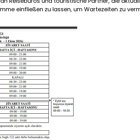
n Reisebüros und touristische Partner, die aktuali
e einfließen zu lassen, um Wartezeiten zu verm