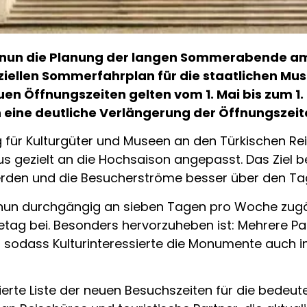
t nun die Planung der langen Sommerabende am 
ziellen Sommerfahrplan für die staatlichen Mus
n Öffnungszeiten gelten vom 1. Mai bis zum 1.
eine deutliche Verlängerung der Öffnungszeite
g für Kulturgüter und Museen an den Türkischen R
s gezielt an die Hochsaison angepasst. Das Ziel b
rden und die Besucherströme besser über den Tag 
nun durchgängig an sieben Tagen pro Woche zugä
etag bei. Besonders hervorzuheben ist: Mehrere P
, sodass Kulturinteressierte die Monumente auch 
llierte Liste der neuen Besuchszeiten für die bedeu