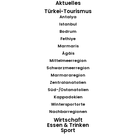
Aktuelles
Türkei-Tourismus
Antalya
Istanbul
Bodrum
Fethiye
Marmaris
Ägäis
Mittelmeerregion
Schwarzmeerregion
Marmararegion
Zentralanatolien
Süd-/Ostanatolien
Kappadokien
Wintersportorte
Nachbarregionen
Wirtschaft
Essen & Trinken
Sport