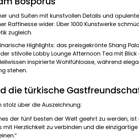
z am Bosporus
mer und Suiten mit kunstvollen Details und opulent
er Raffinesse wider. Über 1000 Kunstwerke schmü
ik zugleich.
narische Highlights: das preisgekrönte Shang Pal
der stilvolle Lobby Lounge Afternoon Tea mit Blick
eilwissen inspirierte Wohlfühloase, während elega
ng stehen.
und die türkische Gastfreundscha
h stolz über die Auszeichnung:
ines der fünf besten der Welt geehrt zu werden, ist
s mit Herzlichkeit zu verbinden und die einzigarti
inen.“