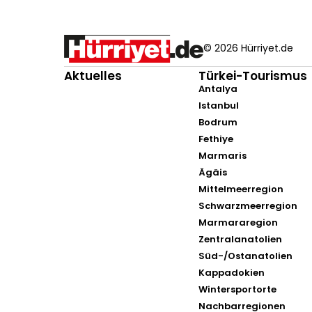
© 2026 Hürriyet.de
Aktuelles
Türkei-Tourismus
Antalya
Istanbul
Bodrum
Fethiye
Marmaris
Ägäis
Mittelmeerregion
Schwarzmeerregion
Marmararegion
Zentralanatolien
Süd-/Ostanatolien
Kappadokien
Wintersportorte
Nachbarregionen