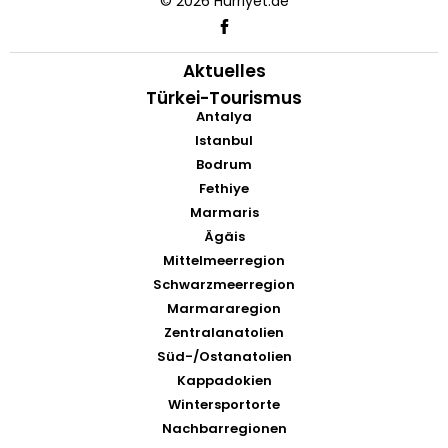
© 2026 Hürriyet.de
Aktuelles
Türkei-Tourismus
Antalya
Istanbul
Bodrum
Fethiye
Marmaris
Ägäis
Mittelmeerregion
Schwarzmeerregion
Marmararegion
Zentralanatolien
Süd-/Ostanatolien
Kappadokien
Wintersportorte
Nachbarregionen