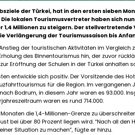
bsziele der Türkei, hat in den ersten sieben M
ie lokalen Tourismusvertreter haben sich nun d
 1,4 Millionen zu steigern. Der stellvertretend
 die Verlängerung der Tourismussaison bis Anf
stieg der touristischen Aktivitäten im Vergleich 
Erholung des Binnentourismus hin, der zuvor rückläuf
ur Eröffnung der Schulen in der Türkei anhalten sol
sten entwickle sich positiv. Der Vorsitzende des 
uzfahrttourismus für die Region. Im vergangenen 
nach Bodrum, in diesem Jahr waren es 93.000. Ins
jahreszeitraum waren es rund 714.000.
n Monaten die 1,4-Millionen-Grenze zu überschreiten”
st bei über 80 Prozent liegen wird. “Nach all den 
iner Situation zu machen”, fügte er hinzu.