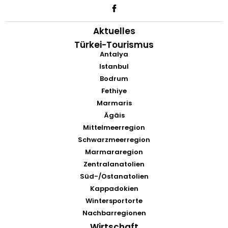
Aktuelles
Türkei-Tourismus
Antalya
Istanbul
Bodrum
Fethiye
Marmaris
Ägäis
Mittelmeerregion
Schwarzmeerregion
Marmararegion
Zentralanatolien
Süd-/Ostanatolien
Kappadokien
Wintersportorte
Nachbarregionen
Wirtschaft