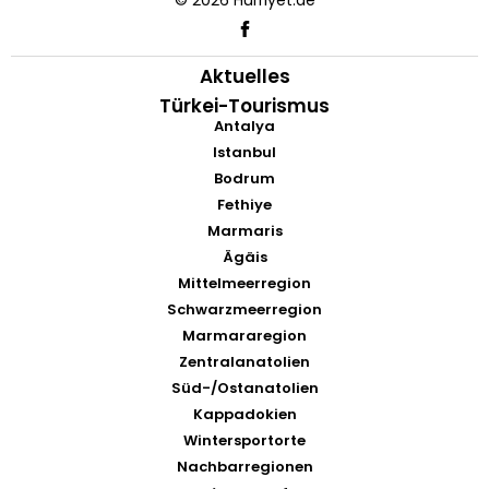
© 2026 Hürriyet.de
Aktuelles
Türkei-Tourismus
Antalya
Istanbul
Bodrum
Fethiye
Marmaris
Ägäis
Mittelmeerregion
Schwarzmeerregion
Marmararegion
Zentralanatolien
Süd-/Ostanatolien
Kappadokien
Wintersportorte
Nachbarregionen