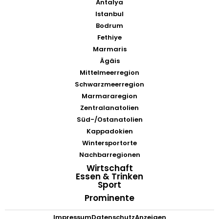
Antalya
Istanbul
Bodrum
Fethiye
Marmaris
Ägäis
Mittelmeerregion
Schwarzmeerregion
Marmararegion
Zentralanatolien
Süd-/Ostanatolien
Kappadokien
Wintersportorte
Nachbarregionen
Wirtschaft
Essen & Trinken
Sport
Prominente
Impressum
Datenschutz
Anzeigen