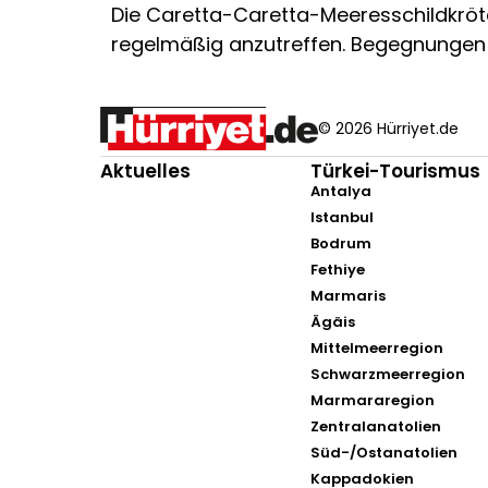
Die Caretta-Caretta-Meeresschildkröt
regelmäßig anzutreffen. Begegnungen 
© 2026 Hürriyet.de
Aktuelles
Türkei-Tourismus
Antalya
Istanbul
Bodrum
Fethiye
Marmaris
Ägäis
Mittelmeerregion
Schwarzmeerregion
Marmararegion
Zentralanatolien
Süd-/Ostanatolien
Kappadokien