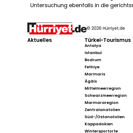
Untersuchung ebenfalls in die gerichts
© 2026 Hürriyet.de
Aktuelles
Türkei-Tourismus
Antalya
Istanbul
Bodrum
Fethiye
Marmaris
Ägäis
Mittelmeerregion
Schwarzmeerregion
Marmararegion
Zentralanatolien
Süd-/Ostanatolien
Kappadokien
Wintersportorte