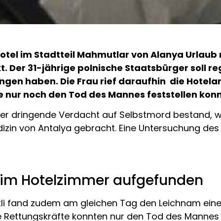
 Hotel im Stadtteil Mahmutlar von Alanya Urlau
t. Der 31-jährige polnische Staatsbürger soll 
gen haben. Die Frau rief daraufhin die Hotelan
e nur noch den Tod des Mannes feststellen kon
der dringende Verdacht auf Selbstmord bestand, 
zin von Antalya gebracht. Eine Untersuchung des V
t im Hotelzimmer aufgefunden
nakli fand zudem am gleichen Tag den Leichnam ein
 Rettungskräfte konnten nur den Tod des Mannes f