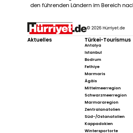
den führenden Ländern im Bereich nac
© 2026 Hürriyet.de
Aktuelles
Türkei-Tourismus
Antalya
Istanbul
Bodrum
Fethiye
Marmaris
Ägäis
Mittelmeerregion
Schwarzmeerregion
Marmararegion
Zentralanatolien
Süd-/Ostanatolien
Kappadokien
Wintersportorte