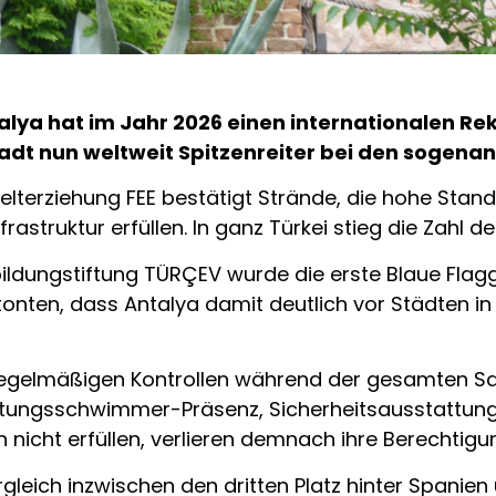
alya
hat im Jahr 2026 einen internationalen Reko
adt nun weltweit Spitzenreiter bei den sogena
elterziehung FEE bestätigt Strände, die hohe Stan
struktur erfüllen. In ganz Türkei stieg die Zahl 
ldungstiftung TÜRÇEV wurde die erste Blaue Flag
onten, dass Antalya damit deutlich vor Städten in
 regelmäßigen Kontrollen während der gesamten Sa
ttungsschwimmer-Präsenz, Sicherheitsausstattung
n nicht erfüllen, verlieren demnach ihre Berechtig
ergleich inzwischen den dritten Platz hinter Spanie