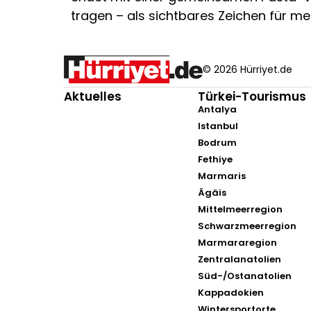
tragen – als sichtbares Zeichen für me
© 2026 Hürriyet.de
Aktuelles
Türkei-Tourismus
Antalya
Istanbul
Bodrum
Fethiye
Marmaris
Ägäis
Mittelmeerregion
Schwarzmeerregion
Marmararegion
Zentralanatolien
Süd-/Ostanatolien
Kappadokien
Wintersportorte