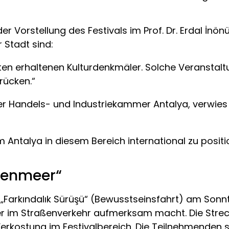
r Vorstellung des Festivals im Prof. Dr. Erdal İnön
r Stadt sind:
ößten erhaltenen Kulturdenkmäler. Solche Veranstal
rücken.“
r Handels- und Industriekammer Antalya, verwies 
 um Antalya in diesem Bereich international zu positi
rbenmeer“
„Farkındalık Sürüşü“ (Bewusstseinsfahrt) am Sonnt
er im Straßenverkehr aufmerksam macht. Die Strec
kostung im Festivalbereich. Die Teilnehmenden si