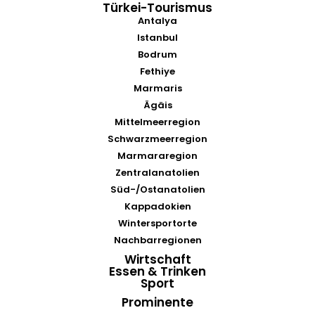
Türkei-Tourismus
Antalya
Istanbul
Bodrum
Fethiye
Marmaris
Ägäis
Mittelmeerregion
Schwarzmeerregion
Marmararegion
Zentralanatolien
Süd-/Ostanatolien
Kappadokien
Wintersportorte
Nachbarregionen
Wirtschaft
Essen & Trinken
Sport
Prominente