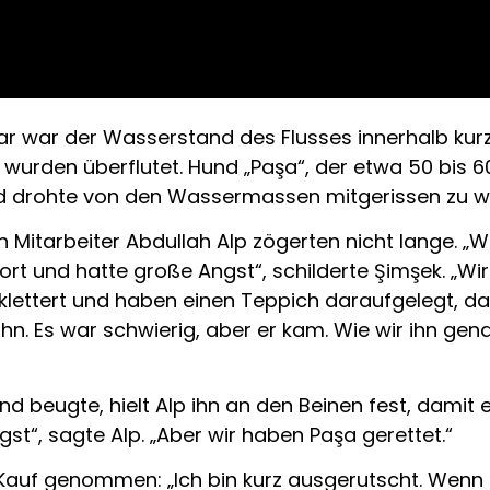
ar war der Wasserstand des Flusses innerhalb kur
r wurden überflutet. Hund „Paşa“, der etwa 50 bis 
nd drohte von den Wassermassen mitgerissen zu w
 Mitarbeiter Abdullah Alp zögerten nicht lange. „W
t und hatte große Angst“, schilderte Şimşek. „Wi
klettert und haben einen Teppich daraufgelegt, da
n ihn. Es war schwierig, aber er kam. Wie wir ihn g
 beugte, hielt Alp ihn an den Beinen fest, damit er
gst“, sagte Alp. „Aber wir haben Paşa gerettet.“
 Kauf genommen: „Ich bin kurz ausgerutscht. Wenn i