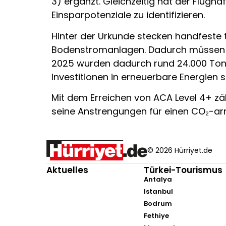
3) ergänzt. Gleichzeitig hat der Flu
Einsparpotenziale zu identifizieren.
Hinter der Urkunde stecken handfeste 
Bodenstromanlagen. Dadurch müssen gep
2025 wurden dadurch rund 24.000 Ton
Investitionen in erneuerbare Energien s
Mit dem Erreichen von ACA Level 4+ zäh
seine Anstrengungen für einen CO₂-arm
© 2026 Hürriyet.de
Aktuelles
Türkei-Tourismus
Antalya
Istanbul
Bodrum
Fethiye