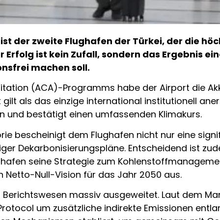
st der zweite Flughafen der Türkei, der die höc
Erfolg ist kein Zufall, sondern das Ergebnis ein
nsfrei machen soll.
tation (ACA)-Programms habe der Airport die Akkr
kat gilt als das einzige international institutionell
 und bestätigt einen umfassenden Klimakurs.
ie bescheinigt dem Flughafen nicht nur eine signi
tiger Dekarbonisierungspläne. Entscheidend ist zu
ghafen seine Strategie zum Kohlenstoffmanageme
Netto-Null-Vision für das Jahr 2050 aus.
as Berichtswesen massiv ausgeweitet. Laut dem 
otocol um zusätzliche indirekte Emissionen entl