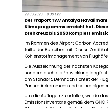
29.06.2026 – 9:00 Uhr
Der Fraport TAV Antalya Havalimanı i
Klimaprogramms erreicht hat. Dieser 
Drehkreuz bis 2050 komplett emissio
Im Rahmen des Airport Carbon Accredi
teilte der Betreiber mit. Dieses Zertifi
Kohlenstoffmanagement von Flughäfen
Die Auszeichnung der höchsten Kategor
sondern auch die Entwicklung langfris
am Standort. Demnach richtet der Flu
Pariser Abkommens und seiner eigenen 
Um die Auflagen zu erfüllen, wurde d
Emissionsinventare gemäß dem GHG Pr