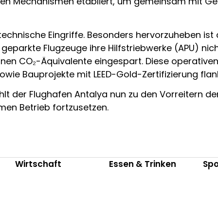
ghafen Mechanismen etabliert, um gemeinsam mit G
technische Eingriffe. Besonders hervorzuheben ist
arkte Flugzeuge ihre Hilfstriebwerke (APU) nicht 
nen CO₂-Äquivalente eingespart. Diese operativ
owie Bauprojekte mit LEED-Gold-Zertifizierung flank
lt der Flughafen Antalya nun zu den Vorreitern der
en Betrieb fortzusetzen.
Wirtschaft
Essen & Trinken
Spo