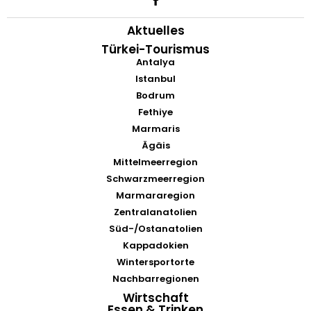
Aktuelles
Türkei-Tourismus
Antalya
Istanbul
Bodrum
Fethiye
Marmaris
Ägäis
Mittelmeerregion
Schwarzmeerregion
Marmararegion
Zentralanatolien
Süd-/Ostanatolien
Kappadokien
Wintersportorte
Nachbarregionen
Wirtschaft
Essen & Trinken