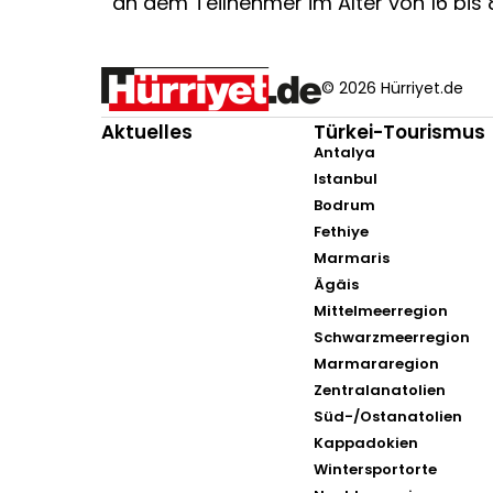
an dem Teilnehmer im Alter von 16 bi
© 2026 Hürriyet.de
Aktuelles
Türkei-Tourismus
Antalya
Istanbul
Bodrum
Fethiye
Marmaris
Ägäis
Mittelmeerregion
Schwarzmeerregion
Marmararegion
Zentralanatolien
Süd-/Ostanatolien
Kappadokien
Wintersportorte