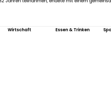
s 82 Jahren teilnahmen, endete mit einem gemein
Wirtschaft
Essen & Trinken
Spo