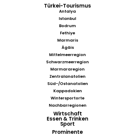
Türkei-Tourismus
Antalya
Istanbul
Bodrum
Fethiye
Marmaris
Ägäis
Mittelmeerregion
Schwarzmeerregion
Marmararegion
Zentralanatolien
Süd-/Ostanatolien
Kappadokien
Wintersportorte
Nachbarregionen
Wirtschaft
Essen & Trinken
Sport
Prominente