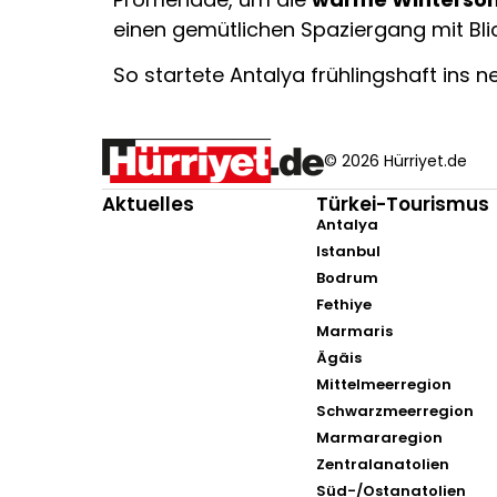
einen gemütlichen Spaziergang mit Bli
So startete Antalya frühlingshaft ins 
© 2026 Hürriyet.de
Aktuelles
Türkei-Tourismus
Antalya
Istanbul
Bodrum
Fethiye
Marmaris
Ägäis
Mittelmeerregion
Schwarzmeerregion
Marmararegion
Zentralanatolien
Süd-/Ostanatolien