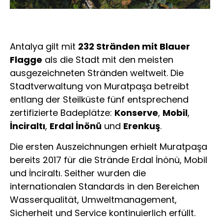
Antalya gilt mit
232 Stränden mit Blauer
Flagge
als die Stadt mit den meisten
ausgezeichneten Stränden weltweit. Die
Stadtverwaltung von Muratpaşa betreibt
entlang der Steilküste fünf entsprechend
zertifizierte Badeplätze:
Konserve
,
Mobil
,
İnciraltı
,
Erdal İnönü
und
Erenkuş
.
Die ersten Auszeichnungen erhielt Muratpaşa
bereits 2017 für die Strände Erdal İnönü, Mobil
und İnciraltı. Seither wurden die
internationalen Standards in den Bereichen
Wasserqualität, Umweltmanagement,
Sicherheit und Service kontinuierlich erfüllt.