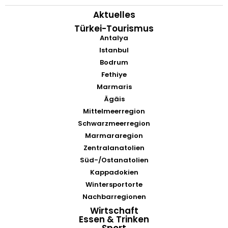
Aktuelles
Türkei-Tourismus
Antalya
Istanbul
Bodrum
Fethiye
Marmaris
Ägäis
Mittelmeerregion
Schwarzmeerregion
Marmararegion
Zentralanatolien
Süd-/Ostanatolien
Kappadokien
Wintersportorte
Nachbarregionen
Wirtschaft
Essen & Trinken