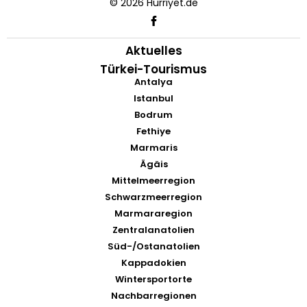
© 2026 Hürriyet.de
Aktuelles
Türkei-Tourismus
Antalya
Istanbul
Bodrum
Fethiye
Marmaris
Ägäis
Mittelmeerregion
Schwarzmeerregion
Marmararegion
Zentralanatolien
Süd-/Ostanatolien
Kappadokien
Wintersportorte
Nachbarregionen