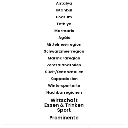
Antalya
Istanbul
Bodrum
Fethiye
Marmaris
Ägäis
Mittelmeerregion
Schwarzmeerregion
Marmararegion
Zentralanatolien
Süd-/Ostanatolien
Kappadokien
Wintersportorte
Nachbarregionen
Wirtschaft
Essen & Trinken
Sport
Prominente