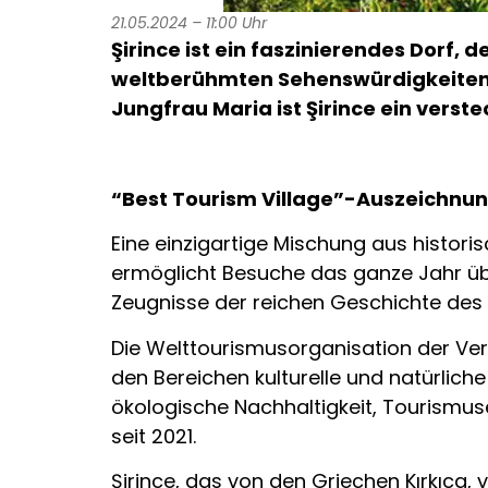
21.05.2024 – 11:00 Uhr
Şirince ist ein faszinierendes Dorf,
weltberühmten Sehenswürdigkeiten 
Jungfrau Maria ist Şirince ein verst
“Best Tourism Village”-Auszeichn
Eine einzigartige Mischung aus histor
ermöglicht Besuche das ganze Jahr üb
Zeugnisse der reichen Geschichte des 
Die Welttourismusorganisation der Ver
den Bereichen kulturelle und natürlich
ökologische Nachhaltigkeit, Tourismuse
seit 2021.
Şirince, das von den Griechen Kırkıca,