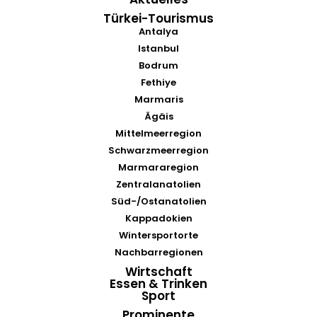
Türkei-Tourismus
Antalya
Istanbul
Bodrum
Fethiye
Marmaris
Ägäis
Mittelmeerregion
Schwarzmeerregion
Marmararegion
Zentralanatolien
Süd-/Ostanatolien
Kappadokien
Wintersportorte
Nachbarregionen
Wirtschaft
Essen & Trinken
Sport
Prominente