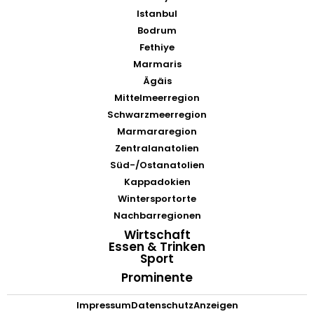
Istanbul
Bodrum
Fethiye
Marmaris
Ägäis
Mittelmeerregion
Schwarzmeerregion
Marmararegion
Zentralanatolien
Süd-/Ostanatolien
Kappadokien
Wintersportorte
Nachbarregionen
Wirtschaft
Essen & Trinken
Sport
Prominente
Impressum
Datenschutz
Anzeigen