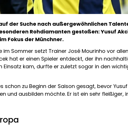
auf der Suche nach außergewöhnlichen Talenten.
besonderen Rohdiamanten gestoßen: Yusuf Akci
h im Fokus der Münchner.
e im Sommer setzt Trainer José Mourinho vor alle
icek hat er einen Spieler entdeckt, der ihn nachhal
 Einsatz kam, durfte er zuletzt sogar in den wicht
 es schon zu Beginn der Saison gesagt, bevor Yusuf
n und ausbilden möchte. Er ist ein sehr fleißiger, in
uropa