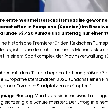
ihre erste Weltmeisterschaftsmedaille gewonnen
terschaften in Pamplona (Spanien) im Einzelwet
ndrunde 53,420 Punkte und unterlag nur einer T
ine historische Premiere für den türkischen Turnspor
ch denke, ich habe den Lohn für meine Mühen bekom
ert in einem Sportkomplex der Provinzverwaltung f
r Jahren mit dem Turnen begann, hat nun größere Zi
die Europameisterschaften 2026 zunächst einen Fin
es, einen Olympia-Startplatz zu erkämpfen.“
hrgeizige Planung. Man habe ein intensives Traini
 gleichzeitig die Schule meistert. Der Erfolg in ein