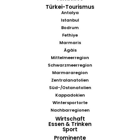
Türkei-Tourismus
Antalya
Istanbul
Bodrum
Fethiye
Marmaris
Ägäis
Mittelmeerregion
Schwarzmeerregion
Marmararegion
Zentralanatolien
Süd-/Ostanatolien
Kappadokien
Wintersportorte
Nachbarregionen
Wirtschaft
Essen & Trinken
Sport
Prominente