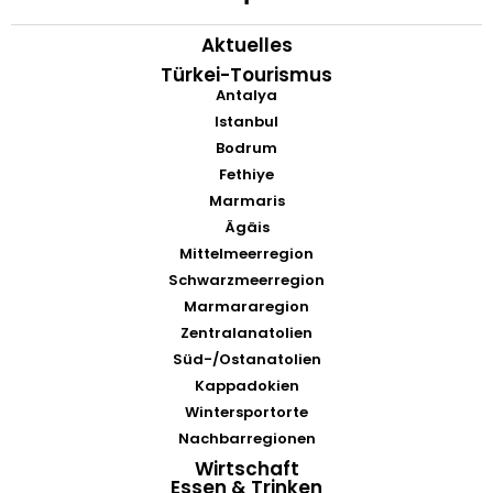
Aktuelles
Türkei-Tourismus
Antalya
Istanbul
Bodrum
Fethiye
Marmaris
Ägäis
Mittelmeerregion
Schwarzmeerregion
Marmararegion
Zentralanatolien
Süd-/Ostanatolien
Kappadokien
Wintersportorte
Nachbarregionen
Wirtschaft
Essen & Trinken