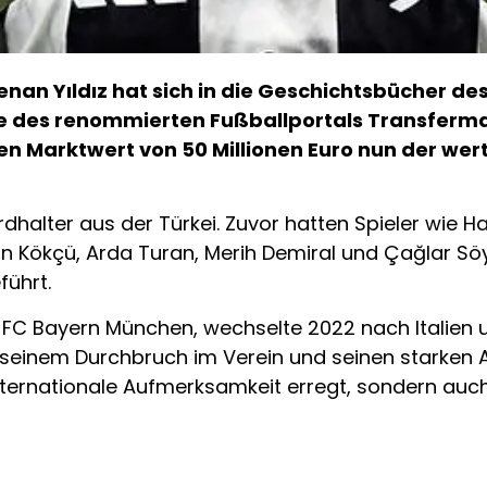
Kenan Yıldız hat sich in die Geschichtsbücher d
e des renommierten Fußballportals Transfermark
 Marktwert von 50 Millionen Euro nun der wertv
ordhalter aus der Türkei. Zuvor hatten Spieler wie
un Kökçü, Arda Turan, Merih Demiral und Çağlar Söy
führt.
m FC Bayern München, wechselte 2022 nach Italien un
t seinem Durchbruch im Verein und seinen starken Au
nternationale Aufmerksamkeit erregt, sondern auch