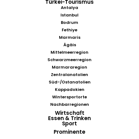
Türkei-Tourismus
Antalya
Istanbul
Bodrum
Fethiye
Marmaris
Ägäis
Mittelmeerregion
Schwarzmeerregion
Marmararegion
Zentralanatolien
Süd-/Ostanatolien
Kappadokien
Wintersportorte
Nachbarregionen
Wirtschaft
Essen & Trinken
Sport
Prominente