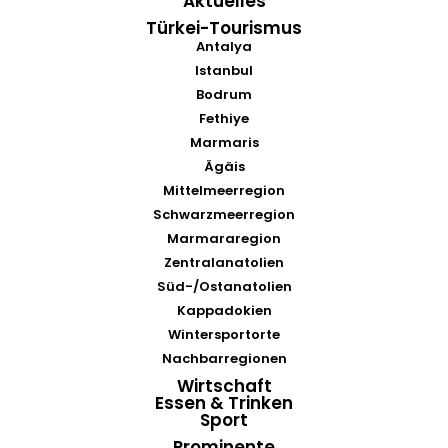
Aktuelles
Türkei-Tourismus
Antalya
Istanbul
Bodrum
Fethiye
Marmaris
Ägäis
Mittelmeerregion
Schwarzmeerregion
Marmararegion
Zentralanatolien
Süd-/Ostanatolien
Kappadokien
Wintersportorte
Nachbarregionen
Wirtschaft
Essen & Trinken
Sport
Prominente