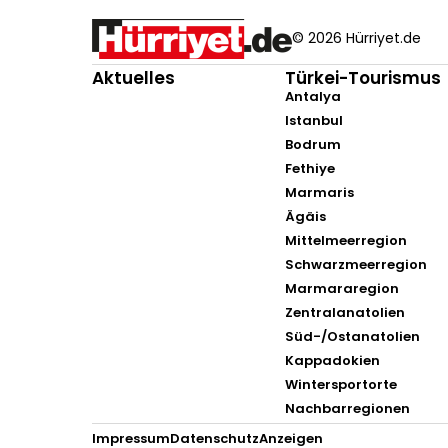
© 2026 Hürriyet.de
Aktuelles
Türkei-Tourismus
Antalya
Istanbul
Bodrum
Fethiye
Marmaris
Ägäis
Mittelmeerregion
Schwarzmeerregion
Marmararegion
Zentralanatolien
Süd-/Ostanatolien
Kappadokien
Wintersportorte
Nachbarregionen
Impressum
Datenschutz
Anzeigen