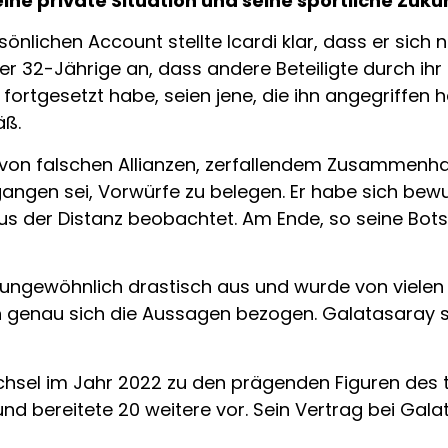
ne private Situation und seine sportliche Zukun
önlichen Account stellte Icardi klar, dass er sich 
r 32-Jährige an, dass andere Beteiligte durch ihr 
fortgesetzt habe, seien jene, die ihn angegriffen
äß.
von falschen Allianzen, zerfallendem Zusammenha
angen sei, Vorwürfe zu belegen. Er habe sich bew
s der Distanz beobachtet. Am Ende, so seine Botsc
i ungewöhnlich drastisch aus und wurde von vielen
en genau sich die Aussagen bezogen. Galatasaray s
chsel im Jahr 2022 zu den prägenden Figuren des t
r und bereitete 20 weitere vor. Sein Vertrag bei Gal