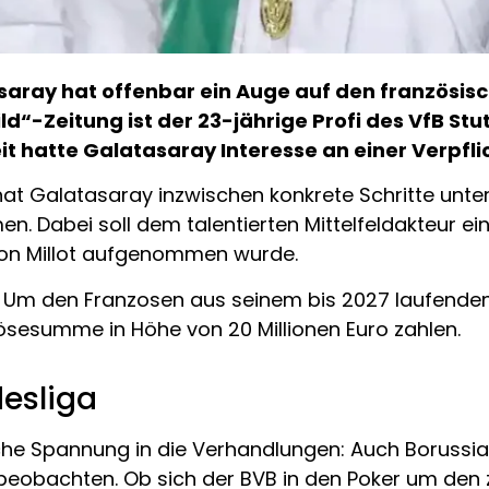
aray hat offenbar ein Auge auf den französische
ld“-Zeitung ist der 23-jährige Profi des VfB Stu
t hatte Galatasaray Interesse an einer Verpfli
hat Galatasaray inzwischen konkrete Schritte u
Dabei soll dem talentierten Mittelfeldakteur ei
 von Millot aufgenommen wurde.
r: Um den Franzosen aus seinem bis 2027 laufenden
ösesumme in Höhe von 20 Millionen Euro zahlen.
esliga
iche Spannung in die Verhandlungen: Auch Borussia 
obachten. Ob sich der BVB in den Poker um den zen