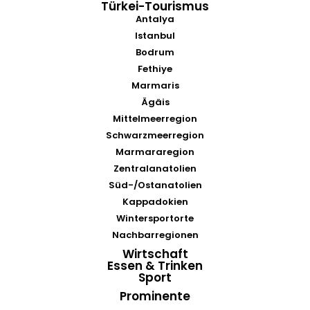
Türkei-Tourismus
Antalya
Istanbul
Bodrum
Fethiye
Marmaris
Ägäis
Mittelmeerregion
Schwarzmeerregion
Marmararegion
Zentralanatolien
Süd-/Ostanatolien
Kappadokien
Wintersportorte
Nachbarregionen
Wirtschaft
Essen & Trinken
Sport
Prominente