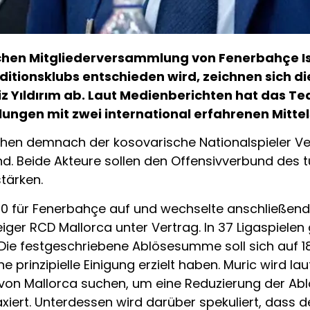
hen Mitgliederversammlung von Fenerbahçe Ista
ditionsklubs entschieden wird, zeichnen sich di
z Yıldırım ab. Laut Medienberichten hat das T
lungen mit zwei international erfahrenen Mit
en demnach der kosovarische Nationalspieler Ved
 Beide Akteure sollen den Offensivverbund des tür
tärken.
19/20 für Fenerbahçe auf und wechselte anschließend 
iger RCD Mallorca unter Vertrag. In 37 Ligaspiele
Die festgeschriebene Ablösesumme soll sich auf 18
ine prinzipielle Einigung erzielt haben. Muric wird 
on Mallorca suchen, um eine Reduzierung der Ablös
axiert. Unterdessen wird darüber spekuliert, dass 