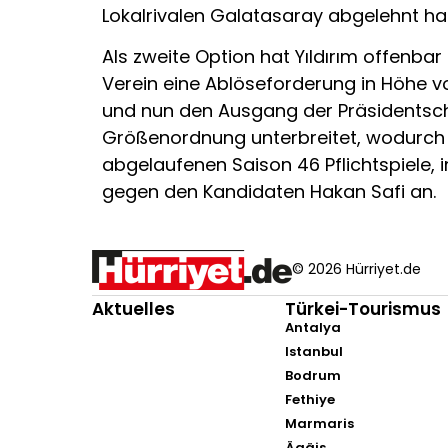
Lokalrivalen Galatasaray abgelehnt hat
Als zweite Option hat Yıldırım offenba
Verein eine Ablöseforderung in Höhe v
und nun den Ausgang der Präsidentsch
Größenordnung unterbreitet, wodurch si
abgelaufenen Saison 46 Pflichtspiele, in
gegen den Kandidaten Hakan Safi an.
© 2026 Hürriyet.de
Aktuelles
Türkei-Tourismus
Antalya
Istanbul
Bodrum
Fethiye
Marmaris
Ägäis