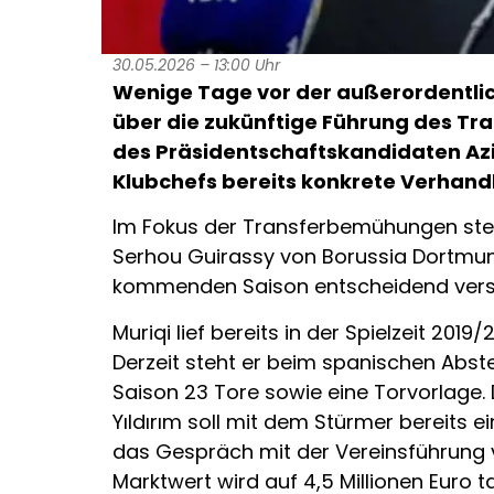
30.05.2026 – 13:00 Uhr
Wenige Tage vor der außerordentlic
über die zukünftige Führung des Tra
des Präsidentschaftskandidaten Azi
Klubchefs bereits konkrete Verhand
Im Fokus der Transferbemühungen steh
Serhou Guirassy von Borussia Dortmund.
kommenden Saison entscheidend vers
Muriqi lief bereits in der Spielzeit 20
Derzeit steht er beim spanischen Abste
Saison 23 Tore sowie eine Torvorlage. 
Yıldırım soll mit dem Stürmer bereits e
das Gespräch mit der Vereinsführung v
Marktwert wird auf 4,5 Millionen Euro t