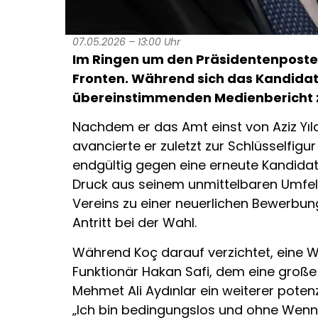
07.05.2026 – 13:00 Uhr
Im Ringen um den Präsidentenposten
Fronten. Während sich das Kandidat
übereinstimmenden Medienbericht zu
Nachdem er das Amt einst von Aziz Yı
avancierte er zuletzt zur Schlüsselfigur
endgültig gegen eine erneute Kandid
Druck aus seinem unmittelbaren Umfeld
Vereins zu einer neuerlichen Bewerbun
Antritt bei der Wahl.
Während Koç darauf verzichtet, eine W
Funktionär Hakan Safi, dem eine groß
Mehmet Ali Aydınlar ein weiterer potenz
„Ich bin bedingungslos und ohne Wenn