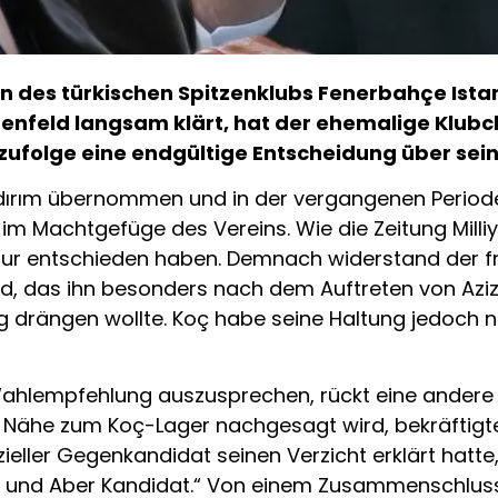
 des türkischen Spitzenklubs Fenerbahçe Istanb
enfeld langsam klärt, hat der ehemalige Klubc
folge eine endgültige Entscheidung über sein
ldırım übernommen und in der vergangenen Period
 im Machtgefüge des Vereins. Wie die Zeitung Milliy
atur entschieden haben. Demnach widerstand der
, das ihn besonders nach dem Auftreten von Aziz Y
g drängen wollte. Koç habe seine Haltung jedoch n
ahlempfehlung auszusprechen, rückt eine andere P
e Nähe zum Koç-Lager nachgesagt wird, bekräftigt
ieller Gegenkandidat seinen Verzicht erklärt hatte, 
 und Aber Kandidat.“ Von einem Zusammenschluss