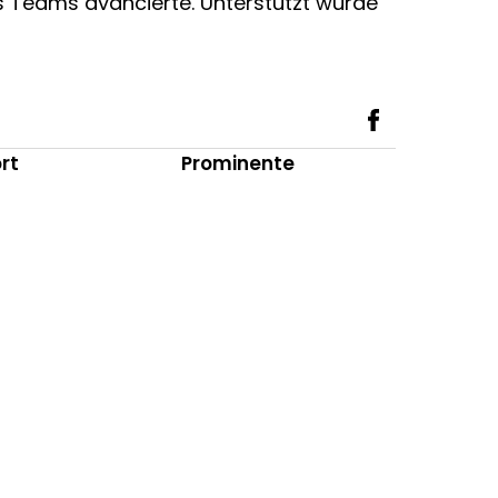
s Teams avancierte. Unterstützt wurde
rt
Prominente