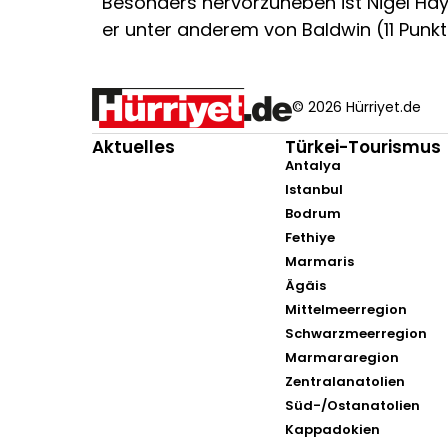
Besonders hervorzuheben ist Nigel Hay
er unter anderem von Baldwin (11 Punkte
© 2026 Hürriyet.de
Aktuelles
Türkei-Tourismus
Antalya
Istanbul
Bodrum
Fethiye
Marmaris
Ägäis
Mittelmeerregion
Schwarzmeerregion
Marmararegion
Zentralanatolien
Süd-/Ostanatolien
Kappadokien