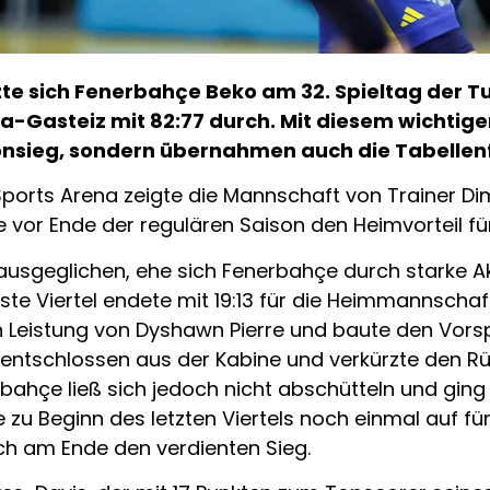
te sich Fenerbahçe Beko am 32. Spieltag der Tu
a-Gasteiz mit 82:77 durch. Mit diesem wichtigen
sonsieg, sondern übernahmen auch die Tabellen
ports Arena zeigte die Mannschaft von Trainer Dim
ge vor Ende der regulären Saison den Heimvorteil fü
n ausgeglichen, ehe sich Fenerbahçe durch starke 
e Viertel endete mit 19:13 für die Heimmannschaft
Leistung von Dyshawn Pierre und baute den Vorspr
entschlossen aus der Kabine und verkürzte den Rüc
rbahçe ließ sich jedoch nicht abschütteln und ging
 zu Beginn des letzten Viertels noch einmal auf fü
ch am Ende den verdienten Sieg.