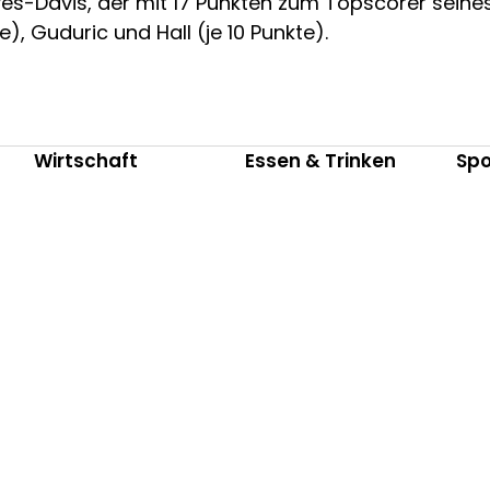
es-Davis, der mit 17 Punkten zum Topscorer seine
), Guduric und Hall (je 10 Punkte).
Wirtschaft
Essen & Trinken
Spo