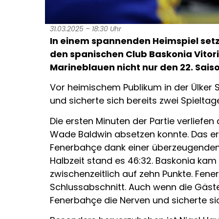
31.03.2025 – 18:30 Uhr
In einem spannenden Heimspiel setz
den spanischen Club Baskonia Vitori
Marineblauen nicht nur den 22. Sai
Vor heimischem Publikum in der Ülker S
und sicherte sich bereits zwei Spielta
Die ersten Minuten der Partie verliefe
Wade Baldwin absetzen konnte. Das erst
Fenerbahçe dank einer überzeugenden 
Halbzeit stand es 46:32. Baskonia kam 
zwischenzeitlich auf zehn Punkte. Fene
Schlussabschnitt. Auch wenn die Gäste
Fenerbahçe die Nerven und sicherte si