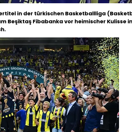
titel in der türkischen Basketballliga (Basketb
am Beşiktaş Fibabanka vor heimischer Kulisse in
ch.