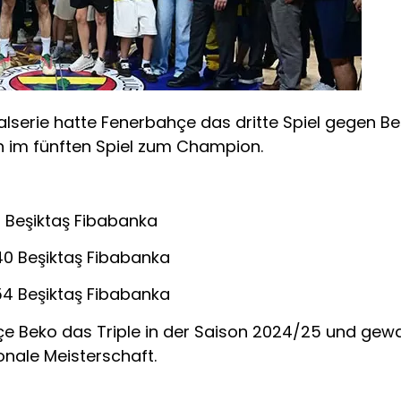
lserie hatte Fenerbahçe das dritte Spiel gegen Beş
un im fünften Spiel zum Champion.
8 Beşiktaş Fibabanka
40 Beşiktaş Fibabanka
54 Beşiktaş Fibabanka
hçe Beko das Triple in der Saison 2024/25 und g
onale Meisterschaft.