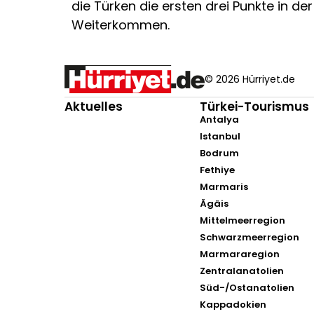
die Türken die ersten drei Punkte in
Weiterkommen.
© 2026 Hürriyet.de
Aktuelles
Türkei-Tourismus
Antalya
Istanbul
Bodrum
Fethiye
Marmaris
Ägäis
Mittelmeerregion
Schwarzmeerregion
Marmararegion
Zentralanatolien
Süd-/Ostanatolien
Kappadokien