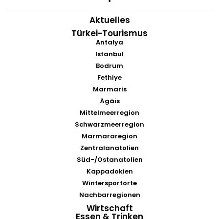
Aktuelles
Türkei-Tourismus
Antalya
Istanbul
Bodrum
Fethiye
Marmaris
Ägäis
Mittelmeerregion
Schwarzmeerregion
Marmararegion
Zentralanatolien
Süd-/Ostanatolien
Kappadokien
Wintersportorte
Nachbarregionen
Wirtschaft
Essen & Trinken