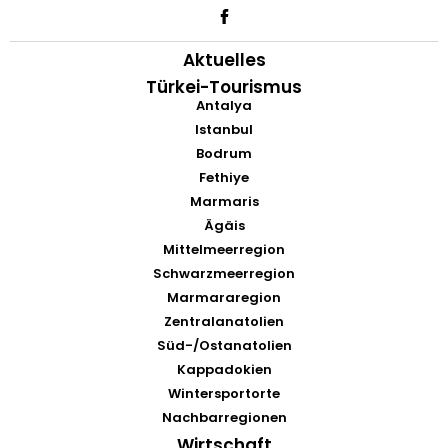
Aktuelles
Türkei-Tourismus
Antalya
Istanbul
Bodrum
Fethiye
Marmaris
Ägäis
Mittelmeerregion
Schwarzmeerregion
Marmararegion
Zentralanatolien
Süd-/Ostanatolien
Kappadokien
Wintersportorte
Nachbarregionen
Wirtschaft