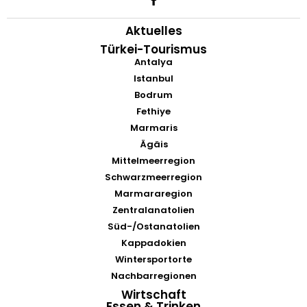
Aktuelles
Türkei-Tourismus
Antalya
Istanbul
Bodrum
Fethiye
Marmaris
Ägäis
Mittelmeerregion
Schwarzmeerregion
Marmararegion
Zentralanatolien
Süd-/Ostanatolien
Kappadokien
Wintersportorte
Nachbarregionen
Wirtschaft
Essen & Trinken